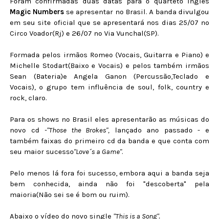
Foram confirmadas duas datas para o quarteto inglês
Magic Numbers
se apresentar no Brasil. A banda divulgou
em seu site oficial que se apresentará nos dias 25/07 no
Circo Voador(Rj) e 26/07 no Via Vunchal(SP).
Formada pelos irmãos Romeo (Vocais, Guitarra e Piano) e
Michelle Stodart(Baixo e Vocais) e pelos também irmãos
Sean (Bateria)e Angela Ganon (Percussão,Teclado e
Vocais), o grupo tem influência de soul, folk, country e
rock, claro.
Para os shows no Brasil eles apresentarão as músicas do
novo cd
-"Those the Brokes",
lançado ano passado - e
também faixas do primeiro cd da banda e que conta com
seu maior sucesso
"Love´s a Game"
.
Pelo menos lá fora foi sucesso, embora aqui a banda seja
bem conhecida, ainda não foi "descoberta" pela
maioria(Não sei se é bom ou ruim).
Abaixo o vídeo do novo single
"This is a Song".