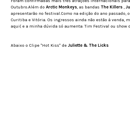
Foram confirmadas mais três atrações internacionais para
Outubro.Além do
Arctic Monkeys
, as bandas
The Killers
,
Ju
apresentarão no festival.Como na edição do ano passado, o 
Curitiba e Vitória. Os ingressos ainda não estão à venda
aqui( e a minha dúvida só aumenta: Tim Festival ou show 
Abaixo o Clipe "Hot Kiss" de
Juliette & The Licks