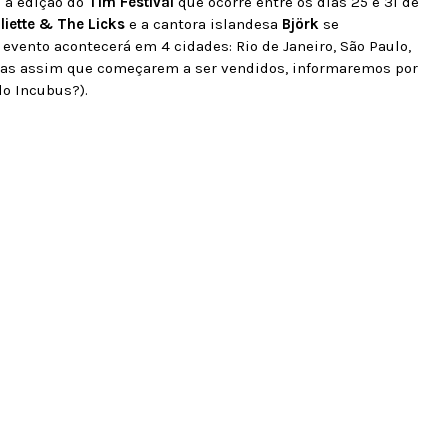
 a edição do
Tim Festival
que ocorre entre os dias 25 e 31 de
liette & The Licks
e a cantora islandesa
Björk
se
evento acontecerá em 4 cidades: Rio de Janeiro, São Paulo,
, mas assim que começarem a ser vendidos, informaremos por
do Incubus?).