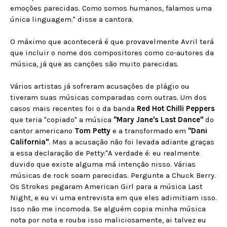
emoções parecidas. Como somos humanos, falamos uma
única linguagem." disse a cantora.
O máximo que acontecerá é que provavelmente Avril terá
que incluir o nome dos compositores como co-autores da
música, já que as canções são muito parecidas.
Vários artistas já sofreram acusações de plágio ou
tiveram suas músicas comparadas com outras. Um dos
casos mais recentes foi o da banda
Red Hot Chilli Peppers
que teria "copiado" a música
"Mary Jane's Last Dance"
do
cantor americano
Tom Petty
e a transformado em
"Dani
California"
. Mas a acusação não foi levada adiante graças
a essa declaração de Petty:"A verdade é: eu realmente
duvido que existe alguma má intenção nisso. Várias
músicas de rock soam parecidas. Pergunte a Chuck Berry.
Os Strokes pegaram American Girl para a música Last
Night, e eu vi uma entrevista em que eles adimitiam isso.
Isso não me incomoda. Se alguém copia minha música
nota por nota e rouba isso maliciosamente, ai talvez eu