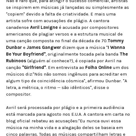
Não é raro que, para atingir o sucesso comercial, artistas
se inspirem em músicas já lançadas ou simplesmente as
"copiem" devido a falta de criatividade. E mais uma
artista sofre com acusações de plágio. A cantora
canadense
Avril Lavigne
é acusada por compositores
americanos de plagiar versos e a estrutura musical de
uma canção composta no final da década de 70.
Tommy
Dunbar
e
James Gangwer
dizem que a música "
I Wanna
Be Your Boyfriend"
, originalmente tocada pela banda
The
Rubinoos
(alguém aí conhece?), é copiada por Avril na
canção
"Girlfriend"
. Em entrevista ao
Folha Online
um dos
músicos diz:"Nós não somos ingênuos para acreditar em
algum tipo de coincidência cósmica", afirmou Dunbar. "A
letra, a métrica, o ritmo -- são idênticos", disse o
compositor.
Avril será processada por plágio e a primeira audiência
está marcada para agosto nos E.U.A. A cantora em carta no
blog oficial rebateu as acusações:"Eu nunca ouvi essa
música na minha vida e a alegação deles se baseia em
cinco palavras. Todas as músicas compartilham letras e