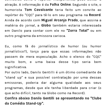
atração. A informação é da
Folha Online
. Segundo o site, o
humorista
Tom Cavalcante
teria feito um convite ao
repórter do "CQC" para tê-lo em seu programa na
Record
.
Ainda de acordo com
Miguel Arcanjo Prado
, que assina a
matéria do jornal, a
Globo
também estaria interessada
em Danilo para contar com ele no
"Zorra Total"
ou em
outro programa da emissora carioca.
Eu, como fã do jornalístico de humor (ou humor
jornalístico?), torço para que essas informações não
passem de mera especulação. Acho o elenco do "CQC"
muito bom, e uma baixa desse tipo seria bem
significativa.
Por outro lado, Danilo Gentilli é um ótimo comediante de
"stand up" e sua possível contratação por uma dessas
emissoras, poderia dar alguma qualidade aos seus
programas, desde que ele tenha liberdade para criar (o
que acho difícil, tanto na Globo como na Record).
Confira abaixo Danilo Gentilli se apresentando no "Clube
da Comédia Stand-Up".