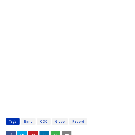
Tags
Band
CQC
Globo
Record