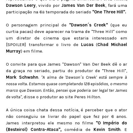
Dawson Leery
, vivido por
James Van Der Beek
, fará uma
participação na 6ª temporada do seriado
"One Three Hill".
O personagem principal de
"Dawson´s Creek"
(que eu
curtia pacas) deve aparecer na trama de "Three Hill" como
um diretor de cinema que estaria interessado em
[
SPOILER
] transformar o livro de
Lucas
(
Chad Michael
Murray
) em filme.
O convite para que James "Dawson" Van Der Beek dê o ar
da graça no seriado, partiu do produtor de "Three Hill",
Mark Schwahn
.
"A alma de 'Dawson´s Creek' está sempre à
nossa volta. Estamos quase completando 128 episódios, o mesmo
marco que Dawson. Então, pensei que poderia ser legal ter James
de volta"
, disse o produtor ao site Peres Hilton.
A única coisa chata dessa notícia, é perceber que o ator
não conseguiu se livrar do papel que fez por 6 anos.
James interpretou ele mesmo no filme
"O Império do
(Besteirol) Contra-Ataca",
comédia de
Kevin Smith
. E