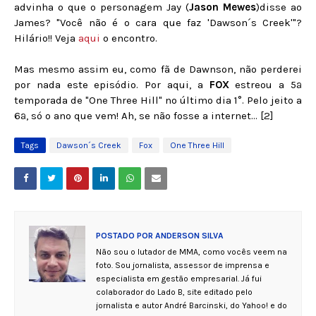
advinha o que o personagem Jay (
Jason Mewes
)disse ao
James? "Você não é o cara que faz 'Dawson´s Creek'"?
Hilário!! Veja
aqui
o encontro.
Mas mesmo assim eu, como fã de Dawnson, não perderei
por nada este episódio. Por aqui, a
FOX
estreou a 5ª
temporada de "One Three Hill" no último dia 1°. Pelo jeito a
6ª, só o ano que vem! Ah, se não fosse a internet... [2]
Tags
Dawson´s Creek
Fox
One Three Hill
POSTADO POR
ANDERSON SILVA
Não sou o lutador de MMA, como vocês veem na
foto. Sou jornalista, assessor de imprensa e
especialista em gestão empresarial. Já fui
colaborador do Lado B, site editado pelo
jornalista e autor André Barcinski, do Yahoo! e do