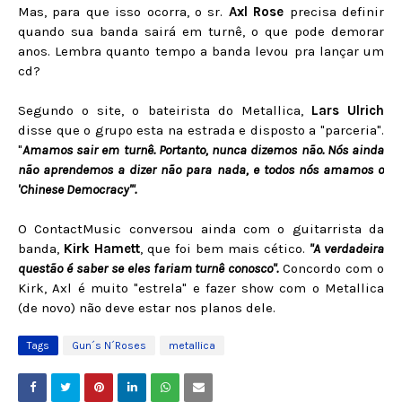
Mas, para que isso ocorra, o sr.
Axl Rose
precisa definir
quando sua banda sairá em turnê, o que pode demorar
anos. Lembra quanto tempo a banda levou pra lançar um
cd?
Segundo o site, o bateirista do Metallica,
Lars Ulrich
disse que o grupo esta na estrada e disposto a "parceria".
"
Amamos sair em turnê. Portanto, nunca dizemos não. Nós ainda
não aprendemos a dizer não para nada, e todos nós amamos o
'Chinese Democracy'".
O ContactMusic conversou ainda com o guitarrista da
banda,
Kirk Hamett
, que foi bem mais cético.
"A verdadeira
questão é saber se eles fariam turnê conosco".
Concordo com o
Kirk, Axl é muito "estrela" e fazer show com o Metallica
(de novo) não deve estar nos planos dele.
Tags
Gun´s N´Roses
metallica