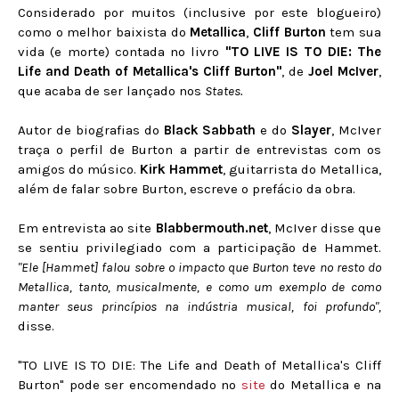
Considerado por muitos (inclusive por este blogueiro)
como o melhor baixista do
Metallica
,
Cliff Burton
tem sua
vida (e morte) contada no livro
"TO LIVE IS TO DIE: The
Life and Death of Metallica's Cliff Burton"
, de
Joel McIver
,
que acaba de ser lançado nos
States.
Autor de biografias do
Black Sabbath
e do
Slayer
, McIver
traça o perfil de Burton a partir de entrevistas com os
amigos do músico.
Kirk Hammet
, guitarrista do Metallica,
além de falar sobre Burton, escreve o prefácio da obra.
Em entrevista ao site
Blabbermouth.net
, McIver disse que
se sentiu privilegiado com a participação de Hammet.
"Ele [Hammet] falou sobre o impacto que Burton teve no resto do
Metallica, tanto, musicalmente, e como um exemplo de como
manter seus princípios na indústria musical, foi profundo",
disse.
"TO LIVE IS TO DIE: The Life and Death of Metallica's Cliff
Burton" pode ser encomendado no
site
do Metallica e na