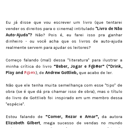
Eu já disse que vou escrever um livro (que tentarei
vender os direitos para o cinema) intitulado
"Livro de Não
Auto-Ajuda"?
Não? Pois é, eu farei isso pra ganhar
dinheiro - ou você acha que os livros de auto-ajuda
realmente servem para ajudar os leitores?
Começo falando (mal) dessa "literatura" para ilustrar a
minha crítica do livro
“Beber, Jogar e F@#er” (“Drink,
Play and
F
@#k
), de
Andrew Gottlieb,
que acabo de ler.
Não que ele tenha muita semelhança com esse "tipo" de
obra (se é que dá pra chamar isso de obra), mas o título
do livro de Gottlieb foi inspirado em um membro dessa
"espécie".
Estou falando de
“Comer, Rezar e Amar”,
da autora
Elizabeth Gilbert
, mega sucesso de vendas no mundo