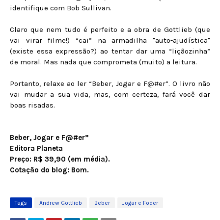
identifique com Bob Sullivan.
Claro que nem tudo é perfeito e a obra de Gottlieb (que
vai virar filme!) “cai” na armadilha "auto-ajudística"
(existe essa expressão?) ao tentar dar uma “liçãozinha”
de moral. Mas nada que comprometa (muito) a leitura.
Portanto, relaxe ao ler “Beber, Jogar e F@#er”. O livro não
vai mudar a sua vida, mas, com certeza, fará você dar
boas risadas.
Beber, Jogar e F@#er”
Editora Planeta
Preço: R$ 39,90 (em média).
Cotação do blog: Bom.
Tags
Andrew Gottlieb
Beber
Jogar e Foder