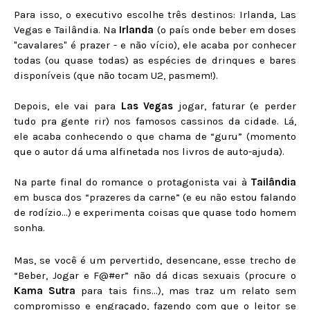
Para isso, o executivo escolhe três destinos: Irlanda, Las
Vegas e Tailândia. Na
Irlanda
(o país onde beber em doses
"cavalares" é prazer - e não vício), ele acaba por conhecer
todas (ou quase todas) as espécies de drinques e bares
disponíveis (que não tocam U2, pasmem!).
Depois, ele vai para
Las Vegas
jogar, faturar (e perder
tudo pra gente rir) nos famosos cassinos da cidade. Lá,
ele acaba conhecendo o que chama de “guru” (momento
que o autor dá uma alfinetada nos livros de auto-ajuda).
Na parte final do romance o protagonista vai à
Tailândia
em busca dos “prazeres da carne” (e eu não estou falando
de rodízio...) e experimenta coisas que quase todo homem
sonha.
Mas, se você é um pervertido, desencane, esse trecho de
“Beber, Jogar e F@#er” não dá dicas sexuais (procure o
Kama Sutra
para tais fins...), mas traz um relato sem
compromisso e engraçado, fazendo com que o leitor se