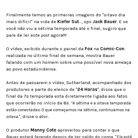
Finalmente temos as primeiras imagens do "oitavo dia
mais difícil" na vida de
Kiefer Sut
..., ops
Jack Bauer
. E se
você não viu a sétima temporada até o final, sugiro que
pare de ler este
post
agora!!!!
O vídeo, exibido durante o painel da
Fox
na
Comic-Con
realizada no último final de semana, mostra Bauer
falando com um homem sobre uma possível nova ameaça
ao povo estadunidense.
Antes de passarem o vídeo, Sutherland, acompanhado dos
produtores e parte do elenco de "
24 Horas
", disse que o
final da 7ª temporada esta diretamente ligada aos fatos
que ocorrerão no início da 8ª.
“A sétima e a oitava temporada
estão conectadas. O que começamos na sétima, continuamos na
oitava.
", disse o ator.
O produtor
Manny Coto
aproveitou para contar o que
Bauer estará fazendo depois de ter saído do coma. "
Ele está