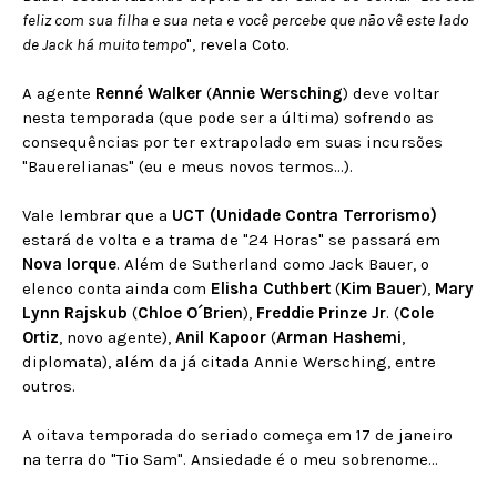
feliz com sua filha e sua neta e você percebe que não vê este lado
de Jack há muito tempo
", revela Coto.
A agente
Renné Walker
(
Annie Wersching
) deve voltar
nesta temporada (que pode ser a última) sofrendo as
consequências por ter extrapolado em suas incursões
"Bauerelianas" (eu e meus novos termos...).
Vale lembrar que a
UCT (Unidade Contra Terrorismo)
estará de volta e a trama de "24 Horas" se passará em
Nova Iorque
. Além de Sutherland como Jack Bauer, o
elenco conta ainda com
Elisha Cuthbert
(
Kim Bauer
),
Mary
Lynn Rajskub
(
Chloe O´Brien
),
Freddie Prinze Jr
. (
Cole
Ortiz
, novo agente),
Anil Kapoor
(
Arman Hashemi
,
diplomata), além da já citada Annie Wersching, entre
outros.
A oitava temporada do seriado começa em 17 de janeiro
na terra do "Tio Sam". Ansiedade é o meu sobrenome...