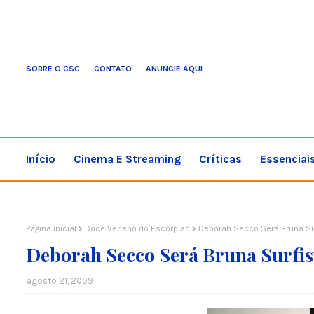
SOBRE O CSC
CONTATO
ANUNCIE AQUI
Início
Cinema E Streaming
Críticas
Essenciai
Página inicial
Doce Veneno do Escorpião
Deborah Secco Será Bruna Su
Deborah Secco Será Bruna Surfis
agosto 21, 2009