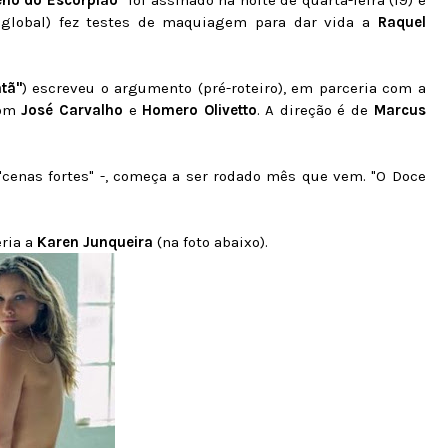
eno do Escorpião"
foi assinado na noite de quarta-feira (19) e
global) fez testes de maquiagem para dar vida a
Raquel
tã"
) escreveu o argumento (pré-roteiro), em parceria com a
com
José Carvalho
e
Homero Olivetto
. A direção é de
Marcus
"cenas fortes" -, começa a ser rodado mês que vem. "O Doce
eria a
Karen Junqueira
(na foto abaixo).