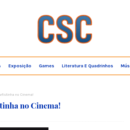
s
Exposição
Games
Literatura E Quadrinhos
Mús
rfistinha no Cinema!
tinha no Cinema!