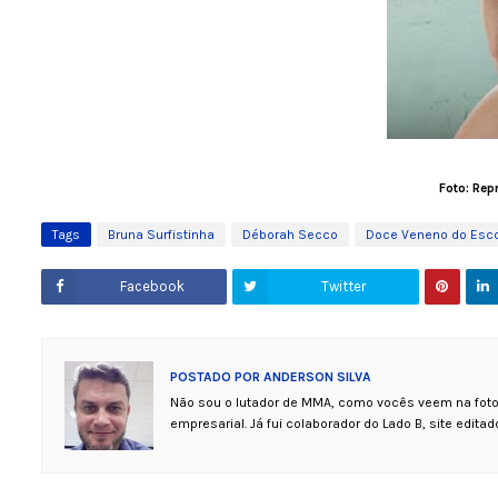
Foto: Rep
Tags
Bruna Surfistinha
Déborah Secco
Doce Veneno do Esco
Facebook
Twitter
POSTADO POR
ANDERSON SILVA
Não sou o lutador de MMA, como vocês veem na foto.
empresarial. Já fui colaborador do Lado B, site editado