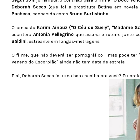
Segundo a jornalista, o contrato para o filme
"O Doce Ven
Deborah Secco
(que foi a prostituta
Betina
em novela 
Pacheco
, conhecida como
Bruna Surfistinha
.
O cineasta
Karim Aïnouz ("O Céu de Suely", "Madame Sa
escritora
Antonia Pellegrino
que assina o roteiro junto 
Baldini
, estreante em longas-metragens.
O filme, que não deverá ser pornográfico - mas pode ter 
Veneno do Escorpião" ainda não tem data de estreia.
E aí, Deborah Secco foi uma boa escolha pra você? Eu pref