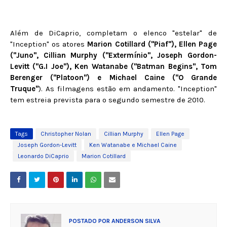
Além de DiCaprio, completam o elenco "estelar" de
"Inception" os atores
Marion Cotillard ("Piaf"), Ellen Page
("Juno", Cillian Murphy ("Extermínio", Joseph Gordon-
Levitt ("G.I Joe"), Ken Watanabe ("Batman Begins", Tom
Berenger ("Platoon") e Michael Caine ("O Grande
Truque"
). As filmagens estão em andamento. "Inception"
tem estreia prevista para o segundo semestre de 2010.
Tags
Christopher Nolan
Cillian Murphy
Ellen Page
Joseph Gordon-Levitt
Ken Watanabe e Michael Caine
Leonardo DiCaprio
Marion Cotillard
POSTADO POR
ANDERSON SILVA