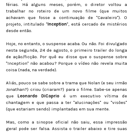
férias. Há alguns meses, porém, o diretor voltou a
trabalhar no roteiro de um novo filme (que muitos
achavam que fosse a continuação de "Cavaleiro"). O
projeto, intitulado "
Inception
", está cercado de mistérios
desde então.
Hoje, no entanto, o suspense acaba. Ou não. Foi divulgado
nesta segunda, 24 de agosto, o primeiro trailer do longa
de ação/ficção. Por quê eu disse que o suspense sobre
"Inception" não acabou? Porque o vídeo não revela muita
coisa (nada, na verdade).
Aliás, pouco se sabe sobre a trama que Nolan (e seu irmão
Jonathan?) criou (criaram?) para o filme. Sabe-se apenas
que
Leonardo DiCaprio
é um executivo vítima de
chantagem e que passa a ter "alucinações" ou "visões"
(que estariam sendo) implantadas em sua mente.
Mas, como a sinopse oficial não saiu, essa impressão
geral pode ser falsa. Assista o trailer abaixo e tire suas