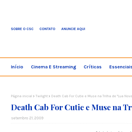
SOBRE O CSC
CONTATO
ANUNCIE AQUI
Início
Cinema E Streaming
Críticas
Essenciai
Página inicial
Twilight
Death Cab For Cutie e Muse na Trilha de "Lua Nova
Death Cab For Cutie e Muse na Tr
setembro 21, 2009