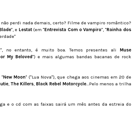
e não perdi nada demais, certo? Filme de vampiro romântico?
Blade
", e
Lestat
(em "
Entrevista Com o Vampiro
", "
Rainha dos
erdade"
t", no entanto, é muito boa. Temos presentes ali
Muse
For My Beloved
") e mais algumas bandas bacanas de rock
 "
New Moon
" ("Lua Nova"), que chega aos cinemas em 20 de
utie
,
The Killers
,
Black Rebel Motorcycle
...Pelo menos a trilha
a e o cd com as faixas sairá um mês antes da estreia do