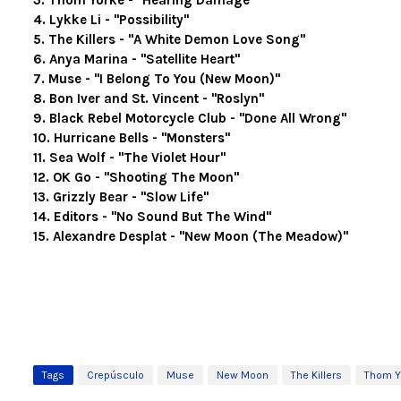
3. Thom Yorke - "Hearing Damage"
4. Lykke Li - "Possibility"
5. The Killers - "A White Demon Love Song"
6. Anya Marina - "Satellite Heart"
7. Muse - "I Belong To You (New Moon)"
8. Bon Iver and St. Vincent - "Roslyn"
9. Black Rebel Motorcycle Club - "Done All Wrong"
10. Hurricane Bells - "Monsters"
11. Sea Wolf - "The Violet Hour"
12. OK Go - "Shooting The Moon"
13. Grizzly Bear - "Slow Life"
14. Editors - "No Sound But The Wind"
15. Alexandre Desplat - "New Moon (The Meadow)"
Tags
Crepúsculo
Muse
New Moon
The Killers
Thom Y