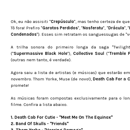
Ok, eu não assisiti "
Crepúsculo
", mas tenho certeza de qu
Tô fora! Prefiro "
Garotos Perdidos
", "
Nosferatu
", "
Drácula
", "
Condenados
"). Esses sim retratam os sanguessugas de "v
A trilha sonora do primeiro longa da saga "Twiligh
("
Supermassive Black Hole
"),
Collective Soul
("
Tremble 
(outras nem tanto, é verdade).
Agora saiu a lista de artistas (e músicas) que estarão em
novembro. Thom Yorke, Muse (de novo!),
Death Cab For a C
promete!
As músicas foram compostas exclusivamente para o long
filme. Confira a lista abaixo.
1. Death Cab For Cutie - "Meet Me On The Equinox"
2. Band Of Skulls - "Friends"