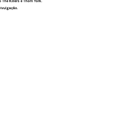
 The Killers e Thom York.
 Divulgação.