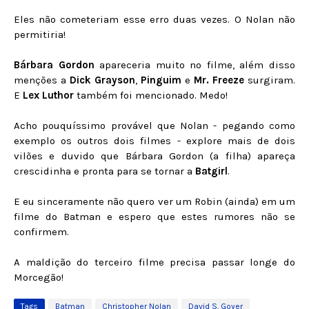
Eles não cometeriam esse erro duas vezes. O Nolan não
permitiria!
Bárbara Gordon
apareceria muito no filme, além disso
menções a
Dick Grayson
,
Pinguim
e
Mr. Freeze
surgiram.
E
Lex Luthor
também foi mencionado. Medo!
Acho pouquíssimo provável que Nolan - pegando como
exemplo os outros dois filmes - explore mais de dois
vilões e duvido que Bárbara Gordon (a filha) apareça
crescidinha e pronta para se tornar a
Batgirl
.
E eu sinceramente não quero ver um Robin (ainda) em um
filme do Batman e espero que estes rumores não se
confirmem.
A maldição do terceiro filme precisa passar longe do
Morcegão!
Tags
Batman
Christopher Nolan
David S. Goyer