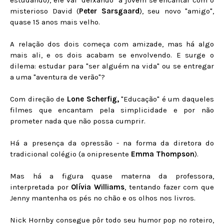
estudando), ele vai "deixando" a jovem se encantar com o
misterioso David (
Peter Sarsgaard
), seu novo "amigo",
quase 15 anos mais velho.
A relação dos dois começa com amizade, mas há algo
mais ali, e os dois acabam se envolvendo. E surge o
dilema: estudar para "ser alguém na vida" ou se entregar
a uma "aventura de verão"?
Com direção de
Lone Scherfig,
"Educação" é um daqueles
filmes que encantam pela simplicidade e por não
prometer nada que não possa cumprir.
Há a presença da opressão - na forma da diretora do
tradicional colégio (a onipresente
Emma Thompson
).
Mas há a figura quase materna da professora,
interpretada por
Olívia Williams
, tentando fazer com que
Jenny mantenha os pés no chão e os olhos nos livros.
Nick Hornby consegue pôr todo seu humor pop no roteiro,