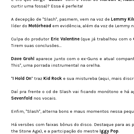
curtir uma fossa)? Essa é perfeita!
A decepção de "Slash", pasmem, vem na voz de
Lemmy Kil
líder do
Motörhead
em evidência, além da voz de Lemmy nã
Culpa do produtor
Eric Valentine
(que já trabalhou com o
Tirem suas conclusões...
Dave Grohl
aparece junto com o ex-Guns e atual companh
This", uma porrada instrumental na orelha.
"
I Hold On
" traz
Kid Rock
e sua mistureba (aqui, mais discr
Daí pra frente o cd de Slash vai ficando monótono e h
Sevenfold
nos vocais.
Enfim, "Slash", alterna bons e maus momentos nessa peque
Há versões com faixas bônus do disco. Destaque para as p
the Stone Age), e a partcipação do mestre
Iggy Pop
.