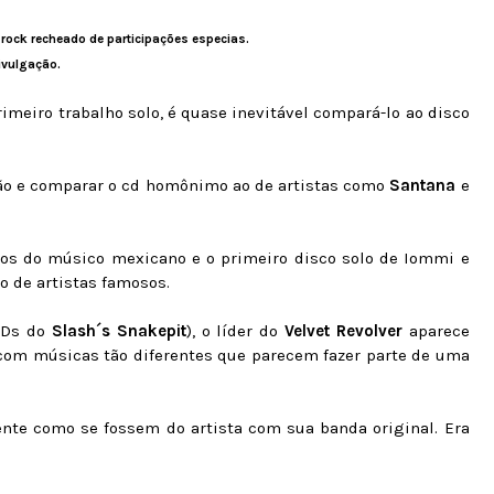
/rock recheado de participações especias.
ivulgação.
iro trabalho solo, é quase inevitável compará-lo ao disco
ção e comparar o cd homônimo ao de artistas como
Santana
e
os do músico mexicano e o primeiro disco solo de Iommi e
ão de artistas famosos.
CDs do
Slash´s Snakepit
), o líder do
Velvet Revolver
aparece
com músicas tão diferentes que parecem fazer parte de uma
nte como se fossem do artista com sua banda original. Era