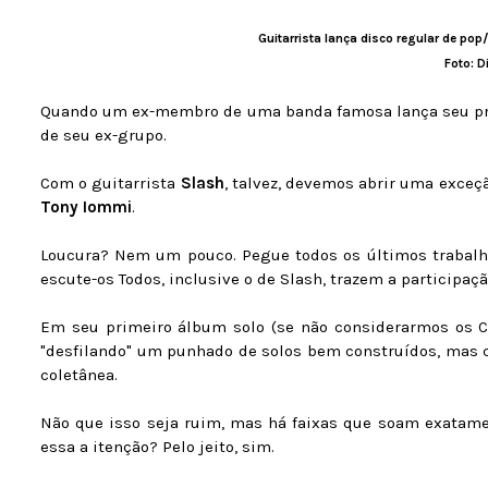
Guitarrista lança disco regular de pop
Foto: D
Quando um ex-membro de uma banda famosa lança seu prime
de seu ex-grupo.
Com o guitarrista
Slash
, talvez, devemos abrir uma exce
Tony Iommi
.
Loucura? Nem um pouco. Pegue todos os últimos trabalh
escute-os Todos, inclusive o de Slash, trazem a participaç
Em seu primeiro álbum solo (se não considerarmos os 
"desfilando" um punhado de solos bem construídos, mas 
coletânea.
Não que isso seja ruim, mas há faixas que soam exatame
essa a itenção? Pelo jeito, sim.