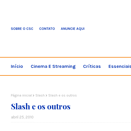
SOBRE O CSC
CONTATO
ANUNCIE AQUI
Início
Cinema E Streaming
Críticas
Essenciai
Página inicial
Slash
Slash e os outros
Slash e os outros
abril 25, 2010