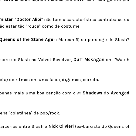
mister
. "
Doctor Alibi
" não tem o característico contrabaixo do
o estar tão "rouca" como de costume.
Queens of the Stone Age
e Maroon 5) ou puro ego de Slash?
eiro de Slash no Velvet Revolver,
Duff Mckagan
em "Watch
eta) de ritmos em uma faixa, digamos, correta.
á apenas mais uma boa canção com o
M
.
Shadows
do
Avenged
na "coletânea" de pop/rock.
arcerias entre Slash e
Nick Olivieri
(ex-baixista do Queens of