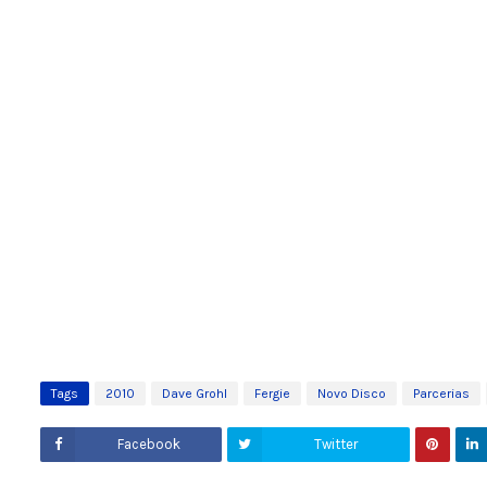
Tags
2010
Dave Grohl
Fergie
Novo Disco
Parcerias
Facebook
Twitter