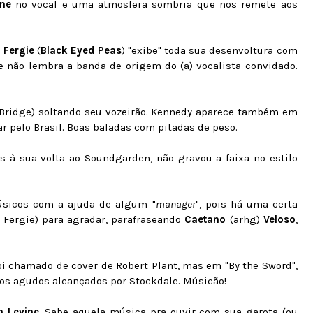
ne
no vocal e uma atmosfera sombria que nos remete aos
a
Fergie
(
Black Eyed Peas
) "exibe" toda sua desenvoltura com
e não lembra a banda de origem do (a) vocalista convidado.
 Bridge) soltando seu vozeirão. Kennedy aparece também em
r pelo Brasil. Boas baladas com pitadas de peso.
s à sua volta ao Soundgarden, não gravou a faixa no estilo
músicos com a ajuda de algum "
manager
", pois há uma certa
a Fergie) para agradar, parafraseando
Caetano
(arhg)
Velos
o
,
foi chamado de cover de Robert Plant, mas em "By the Sword",
 os agudos alcançados por Stockdale. Músicão!
 Levine
. Sabe aquela música pra ouvir com sua garota (ou