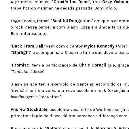
A primeira música, "
Crucify the Dead
", traz
Ozzy Osbour
trabalhos do
Madman
na década passada. Bom início.
Logo depois, temos "
Beatiful Dangerous
" em que a cantor
o rock nessa parceria com Slash. Essa é a única faixa qu
Bem interessante.
"
Back From Cali
" vem com o cantor
Myles Kennedy
(Alter
"
Starlight
" e acompanhará Slash na turnê que deverá passa
"
Promise
" tem a participação de
Chris Cornell
que, graça
"
Timbaland de ser
".
Slash parece ter, a exemplo de Santana, escolhido os 
"divisão" entre a velha e a nova escola do rock (exceção 
headbangers
e "roqueiros".
Andrew Stockdale
, excelente vocalista do Wolfmother já 
primeiro single do disco, dá pra perceber a diferença com
E eis que surge "
Gotten
" com o vocal do
Maroon 5
,
Adam