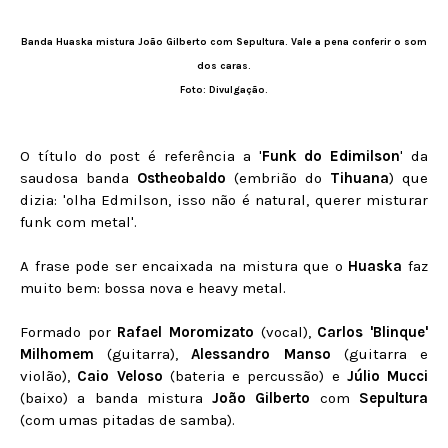
Banda Huaska mistura João Gilberto com Sepultura. Vale a pena conferir o som
dos caras.
Foto: Divulgação.
O título do post é referência a '
Funk do Edimilson
' da
saudosa banda
Ostheobaldo
(embrião do
Tihuana
) que
dizia: 'olha Edmilson, isso não é natural, querer misturar
funk com metal'.
A frase pode ser encaixada na mistura que o
Huaska
faz
muito bem: bossa nova e heavy metal.
Formado por
Rafael Moromizato
(vocal),
Carlos 'Blinque'
Milhomem
(guitarra),
Alessandro Manso
(guitarra e
violão),
Caio Veloso
(bateria e percussão) e
Júlio Mucci
(baixo) a banda mistura
João Gilberto
com
Sepultura
(
com umas pitadas de samba).