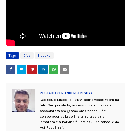
Tags
Dica
Huaska
POSTADO POR
ANDERSON SILVA
Não sou o lutador de MMA, como vocês veem na
foto. Sou jornalista, assessor de imprensa e
especialista em gestão empresarial. Já fui
colaborador do Lado B, site editado pelo
jornalista e autor André Barcinski, do Yahoo! e do
HuffPost Brasil.