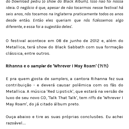
do Download pediu [o show do Black Album]. Isso não foi nossa
ideia. O negócio é que, apesar de não tocarmos nesse festival há
seis anos, nós tocamos na Inglaterra praticamente todos os anos
desde então. Então eles queriam que nós fizéssemos algo
diferente, e essa foi a sugestão deles'
.
O festival acontece em 08 de junho de 2012 e, além do
Metallica, terá show do Black Sabbath com sua formação
clássica, entre outros.
Rihanna e o
sampler
de 'Whrever I May Roam' (?!?!)
E pra quem gosta de
samplers
, a cantora Rihanna fez sua
contribuição - e deverá causar polêmica com os fãs do
Metallica. A música 'Red Lipstick', que estará na versão de
luxo de seu novo CD, 'Talk That Talk', tem
riffs
de 'Whrever I
May Roam', do já citado álbum preto.
Ouça abaixo e tire as suas próprias conclusões. Eu achei
razoável....