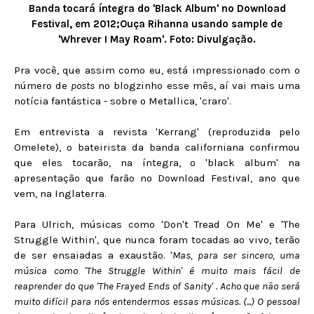
Banda tocará íntegra do 'Black Album' no Download
Festival, em 2012;Ouça Rihanna usando sample de
'Whrever I May Roam'. Foto: Divulgação.
Pra você, que assim como eu, está impressionado com o
número de
posts
no blogzinho esse mês, aí vai mais uma
notícia fantástica - sobre o Metallica, 'craro'.
Em entrevista a revista 'Kerrang' (reproduzida pelo
Omelete), o bateirista da banda californiana confirmou
que eles tocarão, na íntegra, o 'black album' na
apresentação que farão no Download Festival, ano que
vem, na Inglaterra.
Para Ulrich, músicas como 'Don't Tread On Me' e 'The
Struggle Within', que nunca foram tocadas ao vivo, terão
de ser ensaiadas a exaustão. '
Mas, para ser sincero, uma
música como 'The Struggle Within' é muito mais fácil de
reaprender do que 'The Frayed Ends of Sanity' . Acho que não será
muito difícil para nós entendermos essas músicas. (...) O pessoal