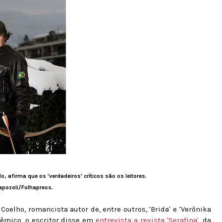
o, afirma que os 'verdadeiros' críticos são os leitores.
apozoli/Folhapress.
oelho, romancista autor de, entre outros, 'Brida' e 'Verônika
olêmico, o escritor disse em
entrevista a revista 'Serafina'
, da