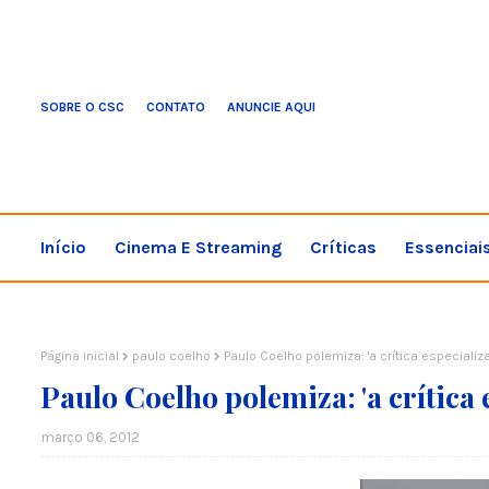
SOBRE O CSC
CONTATO
ANUNCIE AQUI
Início
Cinema E Streaming
Críticas
Essenciai
Página inicial
paulo coelho
Paulo Coelho polemiza: 'a crítica especializ
Paulo Coelho polemiza: 'a crítica 
março 06, 2012