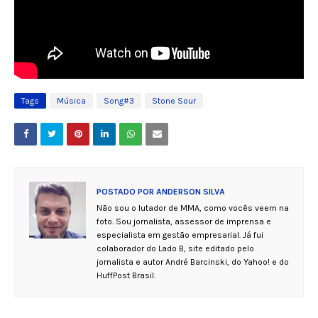
Tags
Música
Song#3
Stone Sour
POSTADO POR
ANDERSON SILVA
Não sou o lutador de MMA, como vocês veem na
foto. Sou jornalista, assessor de imprensa e
especialista em gestão empresarial. Já fui
colaborador do Lado B, site editado pelo
jornalista e autor André Barcinski, do Yahoo! e do
HuffPost Brasil.