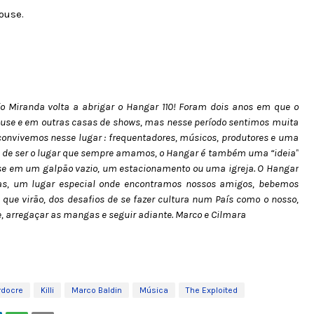
ouse.
fo Miranda volta a abrigar o Hangar 110! Foram dois anos em que o
use e em outras casas de shows, mas nesse período sentimos muita
onvivemos nesse lugar : frequentadores, músicos, produtores e uma
m de ser o lugar que sempre amamos, o Hangar é também uma “ideia"
sse em um galpão vazio, um estacionamento ou uma igreja. O Hangar
as, um lugar especial onde encontramos nossos amigos, bebemos
que virão, dos desafios de se fazer cultura num País como o nosso,
, arregaçar as mangas e seguir adiante. Marco e Cilmara
rdocre
Killi
Marco Baldin
Música
The Exploited