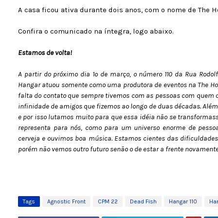
A casa ficou ativa durante dois anos, com o nome de The H
Confira o comunicado na íntegra, logo abaixo.
Estamos de volta!
A partir do próximo dia 1º de março, o número 110 da Rua Rodol
Hangar atuou somente como uma produtora de eventos na The Ho
falta do contato que sempre tivemos com as pessoas com quem c
infinidade de amigos que fizemos ao longo de duas décadas. Alé
e por isso lutamos muito para que essa idéia não se transforma
representa para nós, como para um universo enorme de pesso
cerveja e ouvimos boa música. Estamos cientes das dificuldades 
porém não vemos outro futuro senão o de estar a frente novamente
Tags
Agnostic Front
CPM 22
Dead Fish
Hangar 110
Ha