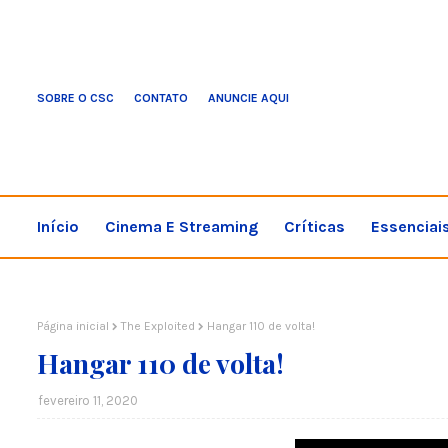
SOBRE O CSC
CONTATO
ANUNCIE AQUI
Início
Cinema E Streaming
Críticas
Essenciai
Página inicial
The Exploited
Hangar 110 de volta!
Hangar 110 de volta!
fevereiro 11, 2020