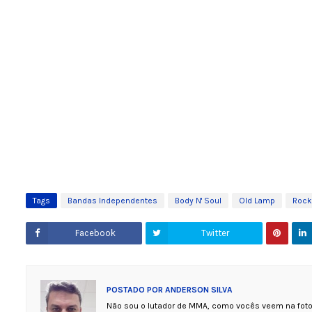
Tags
Bandas Independentes
Body N' Soul
Old Lamp
Rock
Facebook
Twitter
POSTADO POR
ANDERSON SILVA
Não sou o lutador de MMA, como vocês veem na foto.