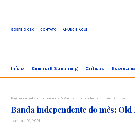
SOBRE O CSC
CONTATO
ANUNCIE AQUI
Início
Cinema E Streaming
Críticas
Essenciai
Página inicial
Rock nacional
Banda independente do mês: Old Lamp
Banda independente do mês: Old
outubro 01, 2021