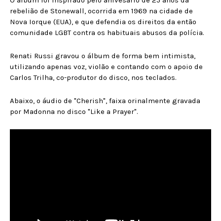
O álbum foi inspirado pelo anivesário de 25 anos da
rebelião de Stonewall, ocorrida em 1969 na cidade de
Nova Iorque (EUA), e que defendia os direitos da então
comunidade LGBT contra os habituais abusos da polícia.
Renati Russi gravou o álbum de forma bem intimista,
utilizando apenas voz, violão e contando com o apoio de
Carlos Trilha, co-produtor do disco, nos teclados.
Abaixo, o áudio de "Cherish", faixa orinalmente gravada
por Madonna no disco "Like a Prayer".