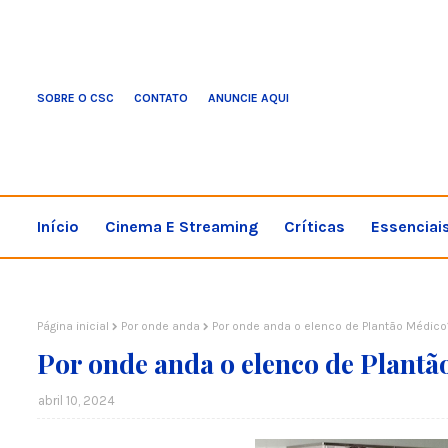
SOBRE O CSC
CONTATO
ANUNCIE AQUI
Início
Cinema E Streaming
Críticas
Essenciai
Página inicial
Por onde anda
Por onde anda o elenco de Plantão Médico
Por onde anda o elenco de Plantã
abril 10, 2024