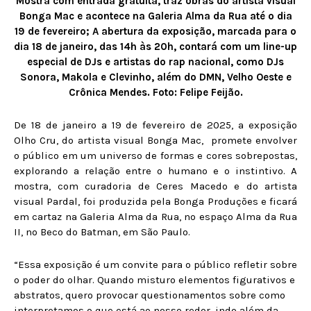
Mostra com entrada gratuita, traz obras do artista visual
Bonga Mac e acontece na Galeria Alma da Rua até o dia
19 de fevereiro;
A abertura da exposição, marcada para o
dia 18 de janeiro, das 14h às 20h, contará com um line-up
especial de DJs e artistas do rap nacional, como DJs
Sonora, Makola e Clevinho, além do DMN, Velho Oeste e
Crônica Mendes.
Foto: Felipe Feijão.
De 18 de janeiro a 19 de fevereiro de 2025, a exposição
Olho Cru, do artista visual Bonga Mac, promete envolver
o público em um universo de formas e cores sobrepostas,
explorando a relação entre o humano e o instintivo. A
mostra, com curadoria de Ceres Macedo e do artista
visual Pardal, foi produzida pela Bonga Produções e ficará
em cartaz na Galeria Alma da Rua, no espaço Alma da Rua
II, no Beco do Batman, em São Paulo.
“Essa exposição é um convite para o público refletir sobre
o poder do olhar. Quando misturo elementos figurativos e
abstratos, quero provocar questionamentos sobre como
interpretamos o que está ao nosso redor, indo além da