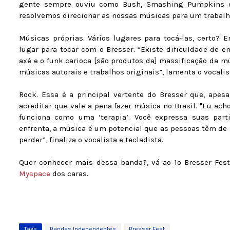
gente sempre ouviu como Bush, Smashing Pumpkins e 
resolvemos direcionar as nossas músicas para um trabalho 
Músicas próprias. Vários lugares para tocá-las, certo? Er
lugar para tocar com o Bresser. “Existe dificuldade de e
axé e o funk carioca [são produtos da] massificação da m
músicas autorais e trabalhos originais”, lamenta o vocalis
Rock. Essa é a principal vertente do Bresser que, apesa
acreditar que vale a pena fazer música no Brasil. "Eu ac
funciona como uma ‘terapia’. Você expressa suas parti
enfrenta, a música é um potencial que as pessoas têm de 
perder”, finaliza o vocalista e tecladista.
Quer conhecer mais dessa banda?, vá ao 1º Bresser Fest
Myspace
dos caras.
Tags
Bandas Independentes
Bresser Fest