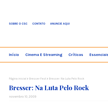
SOBRE O CSC
CONTATO
ANUNCIE AQUI
Início
Cinema E Streaming
Críticas
Essenciai
Página inicial
Bresser Fest
Bresser: Na Luta Pelo Rock
Bresser: Na Luta Pelo Rock
novembro 10, 2009