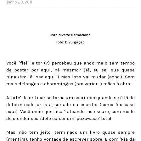
junho 20, 2011
Livro diverte e emociona.
Foto: Divulgação.
Você, 'fiel' leitor (?) percebeu que ando meio sem tempo
de postar por aqui, né mesmo? (Tá, eu sei que quase
ninguém lê isso aqui...) Mas isso vai mudar (acho!). Sem
mais delongas e choramingos (pra variar...) mãos à obra.
A 'arte' de criticar se torna um sacrificio quando se é fã de
determinado artista, seriado ou escritor (como é o caso
aqui). Você meio que fica 'tateando' no escuro, com medo
de ofender seu ídolo ou ser um 'puxa-saco' total.
Mas, não tem jeito: terminado um livro quase sempre
(mentira), tenho vontade de escrever sobre. E com 'Ria da