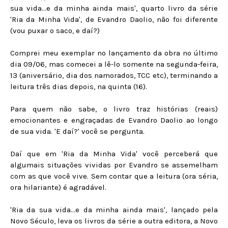
sua vida...e da minha ainda mais', quarto livro da série
'Ria da Minha Vida', de Evandro Daolio, não foi diferente
(vou puxar o saco, e daí?)
Comprei meu exemplar no lançamento da obra no último
dia 09/06, mas comecei a lê-lo somente na segunda-feira,
13 (aniversário, dia dos namorados, TCC etc), terminando a
leitura três dias depois, na quinta (16).
Para quem não sabe, o livro traz histórias (reais)
emocionantes e engraçadas de Evandro Daolio ao longo
de sua vida. 'E daí?' você se pergunta.
Daí que em 'Ria da Minha Vida' você perceberá que
algumais situações vividas por Evandro se assemelham
com as que você vive. Sem contar que a leitura (ora séria,
ora hilariante) é agradável.
'Ria da sua vida...e da minha ainda mais', lançado pela
Novo Século, leva os livros da série a outra editora, a Novo