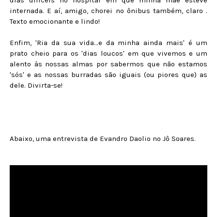
dias difíceis no hospital em que minha mãe esteve
internada. E aí, amigo, chorei no ônibus também, claro .
Texto emocionante e lindo!
Enfim, 'Ria da sua vida...e da minha ainda mais' é um
prato cheio para os 'dias loucos' em que vivemos e um
alento às nossas almas por sabermos que não estamos
'sós' e as nossas burradas são iguais (ou piores que) as
dele. Divirta-se!
Abaixo, uma entrevista de Evandro Daolio no Jô Soares.