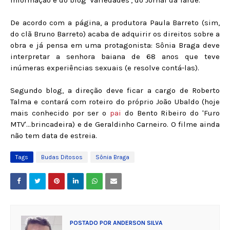
informação é do blog 'Variedades', do Jornal da Tarde.
De acordo com a página, a produtora Paula Barreto (sim,
do clã Bruno Barreto) acaba de adquirir os direitos sobre a
obra e já pensa em uma protagonista: Sônia Braga deve
interpretar a senhora baiana de 68 anos que teve
inúmeras experiências sexuais (e resolve contá-las).
Segundo blog, a direção deve ficar a cargo de Roberto
Talma e contará com roteiro do próprio João Ubaldo (hoje
mais conhecido por ser o
pai
do Bento Ribeiro do 'Furo
MTV'...brincadeira) e de Geraldinho Carneiro. O filme ainda
não tem data de estreia.
Tags
Budas Ditosos
Sônia Braga
POSTADO POR
ANDERSON SILVA