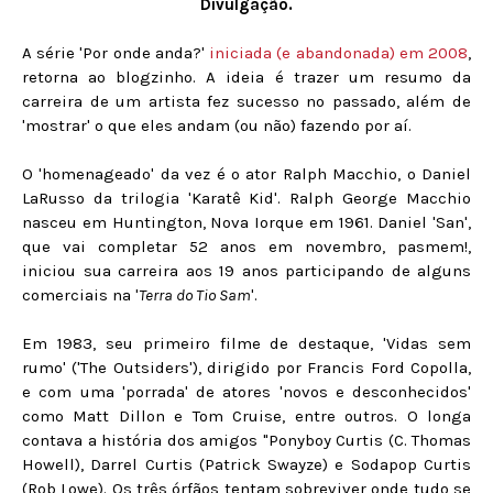
Divulgação.
A série 'Por onde anda?'
iniciada (e abandonada) em 2008
,
retorna ao blogzinho. A ideia é trazer um resumo da
carreira de um artista fez sucesso no passado, além de
'mostrar' o que eles andam (ou não) fazendo por aí.
O 'homenageado' da vez é o ator Ralph Macchio, o Daniel
LaRusso da trilogia 'Karatê Kid'. Ralph George Macchio
nasceu em Huntington, Nova Iorque em 1961. Daniel 'San',
que vai completar 52 anos em novembro, pasmem!,
iniciou sua carreira aos 19 anos participando de alguns
comerciais na '
Terra do Tio Sam
'.
Em 1983, seu primeiro filme de destaque, 'Vidas sem
rumo' ('The Outsiders'), dirigido por Francis Ford Copolla,
e com uma 'porrada' de atores 'novos e desconhecidos'
como Matt Dillon e Tom Cruise, entre outros. O longa
contava a história dos amigos "Ponyboy Curtis (C. Thomas
Howell), Darrel Curtis (Patrick Swayze) e Sodapop Curtis
(Rob Lowe). Os três órfãos tentam sobreviver onde tudo se