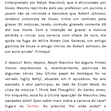
(interpretado por Ralph Macchio), que é aficcionado por
blues. Mesmo reprimido pelo seu professor, um purista, o
jovem não se intimida e descobre que Robert Johnson,
lendário violonista de blues, tinha um contrato para
gravar 30 músicas, tendo, contudo, gravado somente 29
até sua morte. Com a intenção de gravar a música
perdida e iniciar sua carreira com chave de ouro, ele
ajuda na fuga de Willie Brown (Joe Seneca), um antigo
gaitista de blues e amigo íntimo de Robert Johnson, de
um asilo-prisão". Filmaço!
E depois? Bom, depois, Ralph Macchio fez alguns filmes
menos expressivos e, eventualmente, participa de
algumas séries. Seu último papel de destaque foi no
seriado 'Uglly Betty', atuando em 11 episódios. No ano
passado, o ator participou, ao lado de Elijah Wood, do
clipe da música 'I Think Bad Thoughts', do Danko Jones.
Por enquanto, essa foi a última 'aparição' de Macchio. Deu
saudades dele? Quer saber mais sobre a carreira do cara?
Siga-o no
Twitter
. No próximo 'Por onde anda?' o