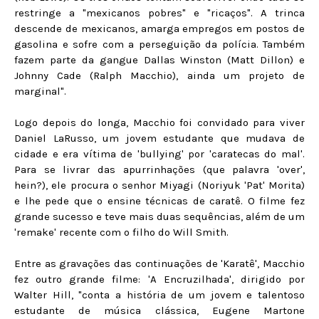
restringe a "mexicanos pobres" e "ricaços". A trinca
descende de mexicanos, amarga empregos em postos de
gasolina e sofre com a perseguição da polícia. Também
fazem parte da gangue Dallas Winston (Matt Dillon) e
Johnny Cade (Ralph Macchio), ainda um projeto de
marginal".
Logo depois do longa, Macchio foi convidado para viver
Daniel LaRusso, um jovem estudante que mudava de
cidade e era vítima de 'bullying' por 'caratecas do mal'.
Para se livrar das apurrinhações (que palavra 'over',
hein?), ele procura o senhor Miyagi (Noriyuk 'Pat' Morita)
e lhe pede que o ensine técnicas de caratê. O filme fez
grande sucesso e teve mais duas sequências, além de um
'remake' recente com o filho do Will Smith.
Entre as gravações das continuações de 'Karatê', Macchio
fez outro grande filme: 'A Encruzilhada', dirigido por
Walter Hill, "conta a história de um jovem e talentoso
estudante de música clássica, Eugene Martone