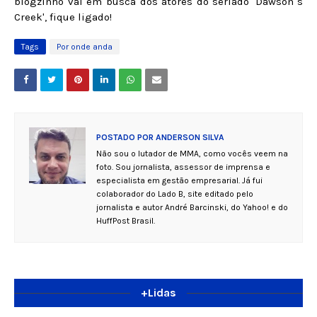
blogzinho vai em busca dos atores do seriado 'Dawson´s
Creek', fique ligado!
Tags
Por onde anda
POSTADO POR
ANDERSON SILVA
Não sou o lutador de MMA, como vocês veem na
foto. Sou jornalista, assessor de imprensa e
especialista em gestão empresarial. Já fui
colaborador do Lado B, site editado pelo
jornalista e autor André Barcinski, do Yahoo! e do
HuffPost Brasil.
+Lidas