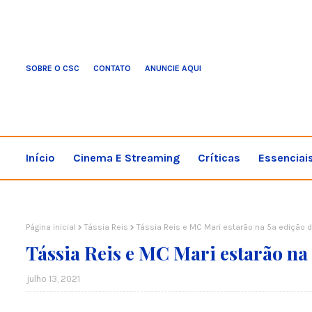
SOBRE O CSC
CONTATO
ANUNCIE AQUI
Início
Cinema E Streaming
Críticas
Essenciai
Página inicial
Tássia Reis
Tássia Reis e MC Mari estarão na 5ª edição 
Tássia Reis e MC Mari estarão na
julho 13, 2021