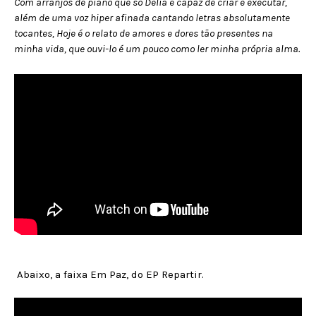
Com arranjos de piano que só Delia é capaz de criar e executar,
além de uma voz hiper afinada cantando letras absolutamente
tocantes, Hoje é o relato de amores e dores tão presentes na
minha vida, que ouvi-lo é um pouco como ler minha própria alma.
Abaixo, a faixa Em Paz, do EP Repartir.